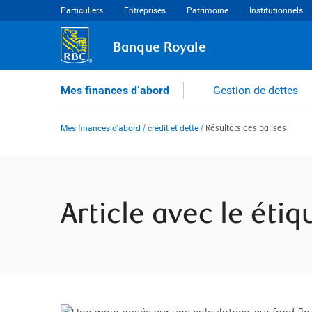
Skip
Particuliers
Entreprises
Patrimoine
Institutionnels
to
content
Banque Royale
Mes finances d’abord
Gestion de dettes
Mes finances d’abord
/
crédit et dette
/
Résultats des balises
Article avec le étiq