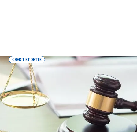
CRÉDIT ET DETTE
Votre entreprise est acculée à la fai
spécialistes du domaine peuvent vou
Voyez pourquoi les spécialistes en matière de faillite jouent 
qui envisagent cette option.