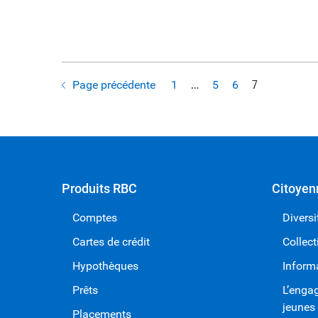
Page précédente
1
…
5
6
7
Produits RBC
Citoyen
Comptes
Diversi
Cartes de crédit
Collect
Hypothèques
Inform
Prêts
L’enga
jeunes
Placements