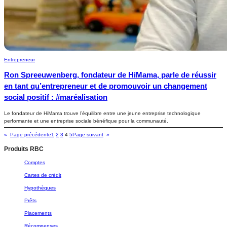
Entrepreneur
Ron Spreeuwenberg, fondateur de HiMama, parle de réussir
en tant qu’entrepreneur et de promouvoir un changement
social positif : #maréalisation
Le fondateur de HiMama trouve l’équilibre entre une jeune entreprise technologique
performante et une entreprise sociale bénéfique pour la communauté.
«
Page précédente
1
2
3
4
5
Page suivant
»
Produits RBC
Comptes
Cartes de crédit
Hypothèques
Prêts
Placements
Récompenses