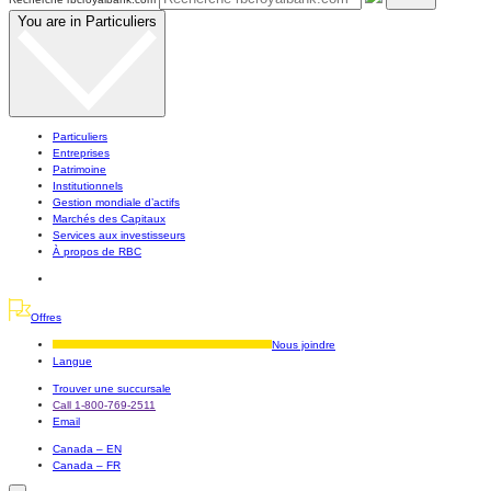
You are in
Particuliers
Particuliers
Entreprises
Patrimoine
Institutionnels
Gestion mondiale d’actifs
Marchés des Capitaux
Services aux investisseurs
À propos de RBC
Offres
Nous joindre
Langue
Trouver une succursale
Call 1-800-769-2511
Email
Canada – EN
Canada – FR