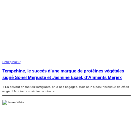
Entrepreneur
Tempehine, le succès d’une marque de protéines végétales
signé Sonel Merjuste et Jasmine Exael, d’Aliments Merjex
« En arrivant en tant qu’immigrants, on a nos bagages, mais on n’a pas l’historique de crédit
exigé. Il faut tout construire de zéro. »