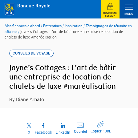
Skip
Banque Royale
to
content
OUVRIR UNE
MENU
SESSION
Mes finances d’abord
/
Entreprises
/
Inspiration
/
Témoignages de réussite en
affaires
/
Jayne’s Cottages : L’art de bâtir une entreprise de location de
chalets de luxe #maréalisation
CONSEILS DE VOYAGE
Jayne’s Cottages : L’art de bâtir
une entreprise de location de
chalets de luxe #maréalisation
By Diane Amato
Copier l’URL
Courriel
X
Facebook
LinkedIn