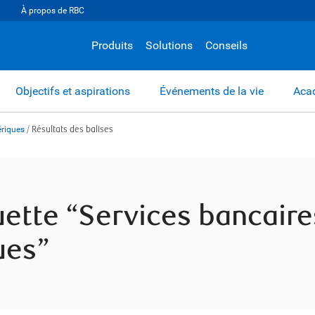
À propos de RBC
Produits
Solutions
Conseils
Objectifs et aspirations
Événements de la vie
Acad
ériques
/
Résultats des balises
quette “Services bancair
ues”