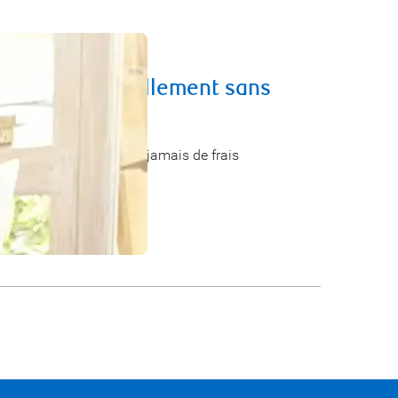
s », est-ce réellement sans
e que vous n’aurez plus jamais de frais
oir des surprises.