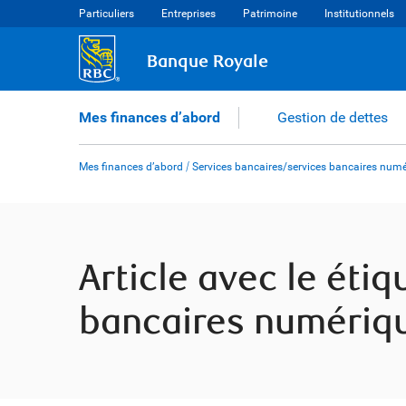
Skip
Particuliers
Entreprises
Patrimoine
Institutionnels
to
content
Banque Royale
Mes finances d’abord
Gestion de dettes
Mes finances d’abord
/
Services bancaires/services bancaires num
Article avec le éti
bancaires numériq