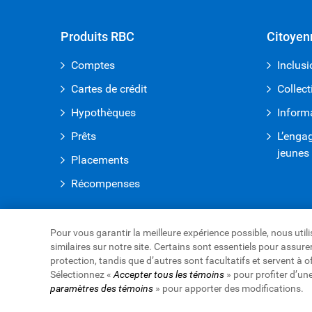
Produits RBC
Citoyen
Comptes
Inclusi
Cartes de crédit
Collect
Hypothèques
Inform
Prêts
L’enga
jeunes
Placements
Récompenses
Pour vous garantir la meilleure expérience possible, nous uti
similaires sur notre site. Certains sont essentiels pour assu
Royal Bank of Canada Website
protection, tandis que d’autres sont facultatifs et servent à o
Conditions d’utilisation
Accessibilité
Protection d
Sélectionnez «
Accepter tous les témoins
» pour profiter d’un
paramètres des témoins
Publicité et témoins
» pour apporter des modifications.