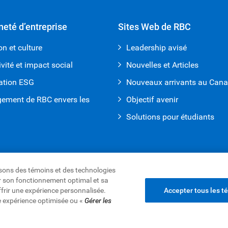
neté d’entreprise
Sites Web de RBC
on et culture
Leadership avisé
ivité et impact social
Nouvelles et Articles
ation ESG
Nouveaux arrivants au Can
gement de RBC envers les
Objectif avenir
Solutions pour étudiants
lisons des témoins et des technologies
rer son fonctionnement optimal et sa
ffrir une expérience personnalisée.
Accepter tous les t
es renseignements et Sécurité
e expérience optimisée ou «
Gérer les