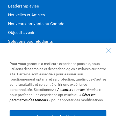
Leadership avisé
Nouvelles et Articles
Nouveaux arrivants au Canada
Objectif avenir
Solutions pour étudiants
Entrez en contact avec nous
Nous joindre
Pour vous garantir la meilleure expérience possible, nous
utilisons des témoins et des technologies similaires sur notre
Trouvez une succursale ou un GAB
site. Certains sont essentiels pour assurer son
fonctionnement optimal et sa protection, tandis que d’autres
Prendre un rendez-vous
sont facultatifs et servent à offrir une expérience
personnalisée. Sélectionnez «
Accepter tous les témoins
»
pour profiter d’une expérience optimisée ou «
Gérer les
paramètres des témoins
» pour apporter des modifications.
Royal Bank of Canada Website
Conditions d’utilisation
Accessibilité
Protection des renseignements et Sécurité
Publicité et témoins