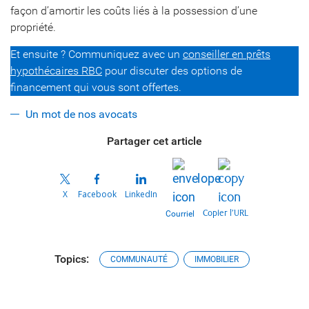
façon d’amortir les coûts liés à la possession d’une
propriété.
Et ensuite ? Communiquez avec un
conseiller en prêts
hypothécaires RBC
pour discuter des options de
financement qui vous sont offertes.
Un mot de nos avocats
Partager cet article
X
Facebook
LinkedIn
Copier l’URL
Courriel
Topics:
COMMUNAUTÉ
IMMOBILIER