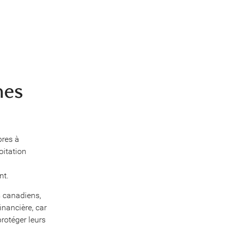
nes
bres à
oitation
nt.
s canadiens,
inancière, car
rotéger leurs