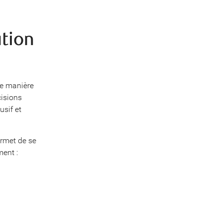
ation
de manière
cisions
usif et
ermet de se
ent :