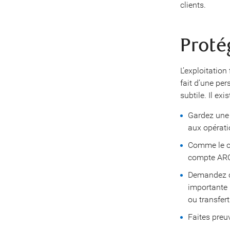
clients.
Proté
L’exploitation 
fait d’une pe
subtile. Il ex
Gardez une 
aux opérati
Comme le co
compte ARC 
Demandez co
importante 
ou transfer
Faites preu