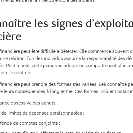
s membres de la famille ou encore des aidants.
naître les signes d’exploit
cière
 financière peut être difficile à détecter. Elle commence souvent 
 une relation, l’un des individus assume la responsabilité des dé
és. Petit à petit, cette personne adopte un comportement plus ab
dre le contrôle.
 financière peut prendre des formes très variées. Les connaître p
re leurs conséquences à long terme. Ces formes incluent notamm
lance obsessive des achats ;
n de limites de dépenses déraisonnables ;
e fonds de comptes conjoints ;