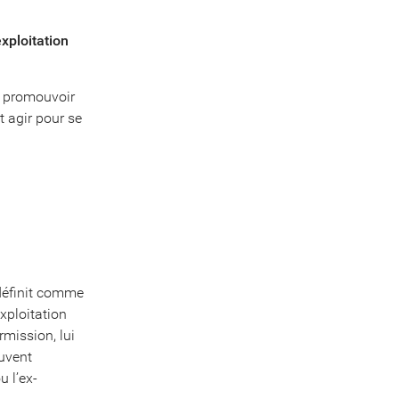
xploitation
ur promouvoir
t agir pour se
 définit comme
xploitation
rmission, lui
euvent
u l’ex-