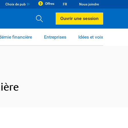
Offres
Choix de pub
FR
Nous joindre
Ouvrir une session
émie financière
Entreprises
Idées et voix
ière