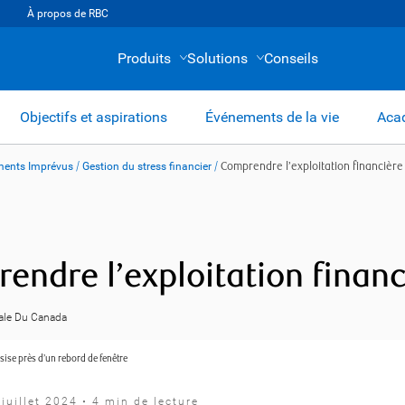
À propos de RBC
Produits
Solutions
Conseils
Objectifs et aspirations
Événements de la vie
Acad
ents Imprévus
/
Gestion du stress financier
/
Comprendre l’exploitation financière
endre l’exploitation financ
ale Du Canada
juillet 2024 • 4 min de lecture