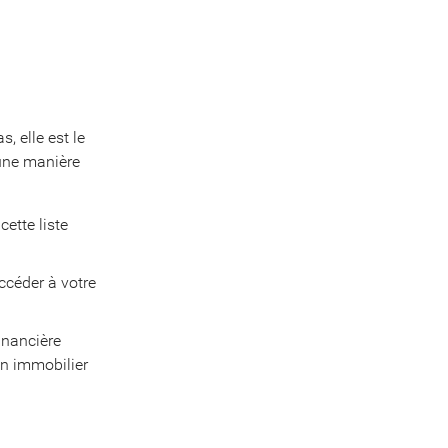
s, elle est le
’une manière
ette liste
accéder à votre
inancière
en immobilier