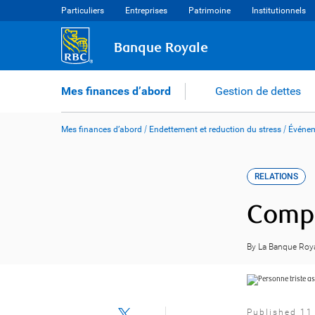
Skip
Particuliers
Entreprises
Patrimoine
Institutionnels
to
content
Banque Royale
Mes finances d’abord
Gestion de dettes
Mes finances d’abord
/
Endettement et reduction du stress
/
Événem
RELATIONS
Compr
By La Banque Roy
Published 11 