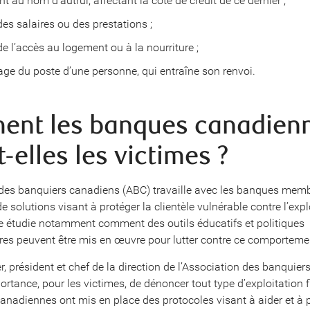
t au nom d’autrui, affectant la cote de crédit de ce dernier ;
des salaires ou des prestations ;
de l’accès au logement ou à la nourriture ;
age du poste d’une personne, qui entraîne son renvoi.
nt les banques canadien
-elles les victimes ?
 des banquiers canadiens (ABC) travaille avec les banques mem
de solutions visant à protéger la clientèle vulnérable contre l’expl
lle étudie notamment comment des outils éducatifs et politiques
es peuvent être mis en œuvre pour lutter contre ce comporteme
, président et chef de la direction de l’Association des banquier
ortance, pour les victimes, de dénoncer tout type d’exploitation f
anadiennes ont mis en place des protocoles visant à aider et à p