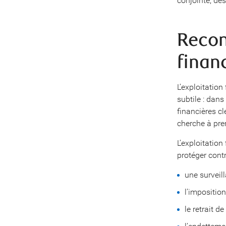
conjointe, de
Recon
finan
L’exploitation
subtile : dans
financières cl
cherche à pren
L’exploitation
protéger cont
une surveil
l’impositio
le retrait d