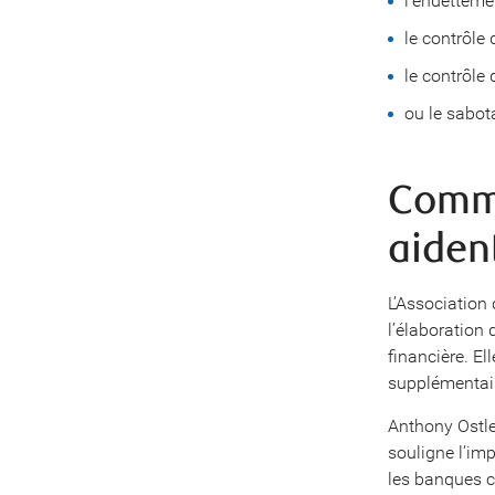
l’endettemen
le contrôle 
le contrôle 
ou le sabot
Comme
aident
L’Association
l’élaboration 
financière. E
supplémentair
Anthony Ostler
souligne l’imp
les banques c