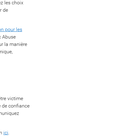
z les choix
r de
on pour les
c Abuse
ur la manière
omique,
tre victime
ne de confiance
mmuniquez
on
ici
.