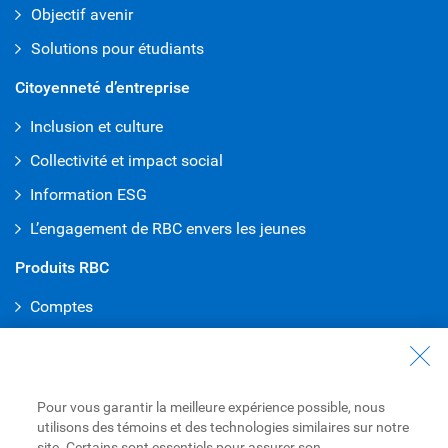
Objectif avenir
Solutions pour étudiants
Citoyenneté d’entreprise
Inclusion et culture
Collectivité et impact social
Information ESG
L’engagement de RBC envers les jeunes
Produits RBC
Comptes
Cartes de crédit
Hypothèques
Pour vous garantir la meilleure expérience possible, nous
Prêts
utilisons des témoins et des technologies similaires sur notre
Placements
site. Certains sont essentiels pour assurer son