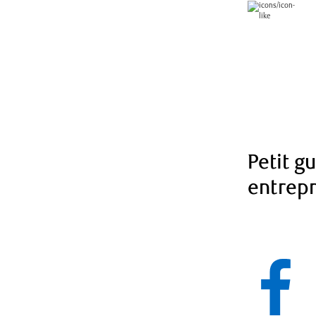
Petit g
entrep