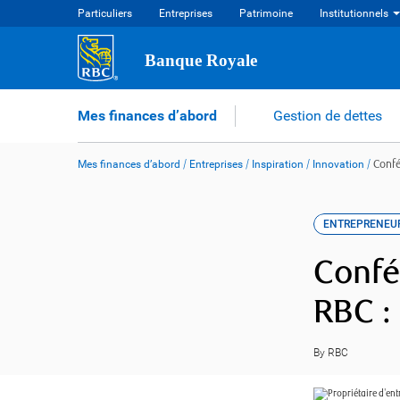
Skip
Particuliers
Entreprises
Patrimoine
Institutionnels
to
content
Banque Royale
Mes finances d’abord
Gestion de dettes
Mes finances d’abord
/
Entreprises
/
Inspiration
/
Innovation
/
Confé
ENTREPRENEU
Confé
RBC :
By RBC