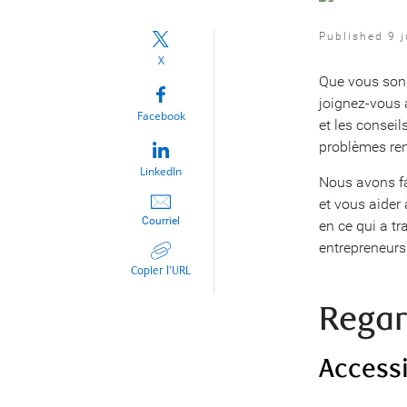
Published 9 j
X
Que vous song
joignez-vous 
Facebook
et les conseil
problèmes ren
LinkedIn
Nous avons fai
et vous aider
Courriel
en ce qui a tr
entrepreneurs
Copier l’URL
Regar
Accessi