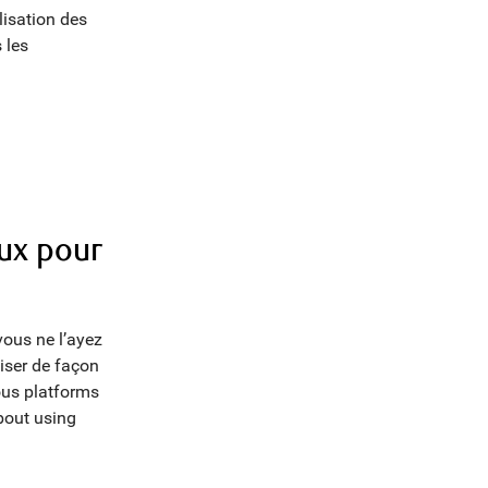
ilisation des
 les
aux pour
ous ne l’ayez
liser de façon
ous platforms
bout using