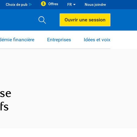
Offres
Choix de pub
FR
Nous joindre
Ouvrir une session
émie financière
Entreprises
Idées et voix
ise
fs