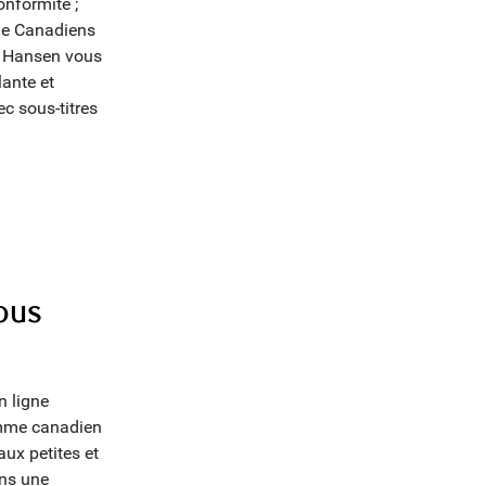
onformité ;
 de Canadiens
ck Hansen vous
lante et
ec sous-titres
ous
n ligne
amme canadien
ux petites et
ans une