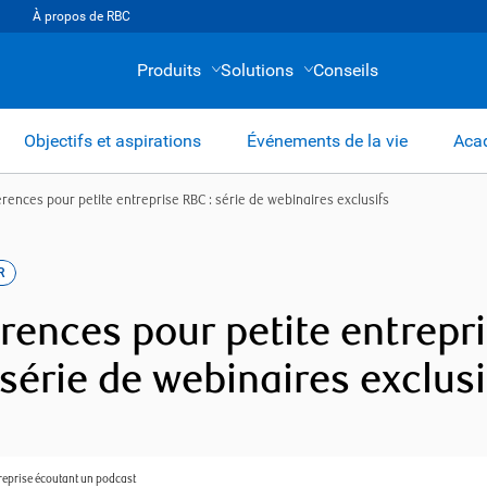
À propos de RBC
Produits
Solutions
Conseils
Objectifs et aspirations
Événements de la vie
Acad
rences pour petite entreprise RBC : série de webinaires exclusifs
R
rences pour petite entrepr
 série de webinaires exclusi