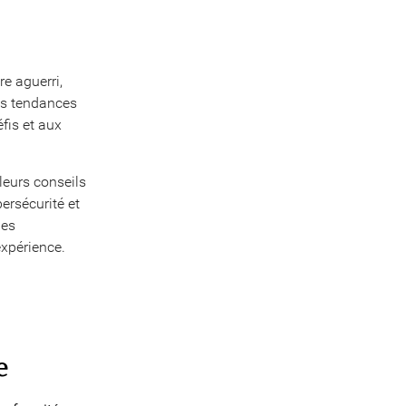
e aguerri,
es tendances
éfis et aux
 leurs conseils
ersécurité et
des
expérience.
e