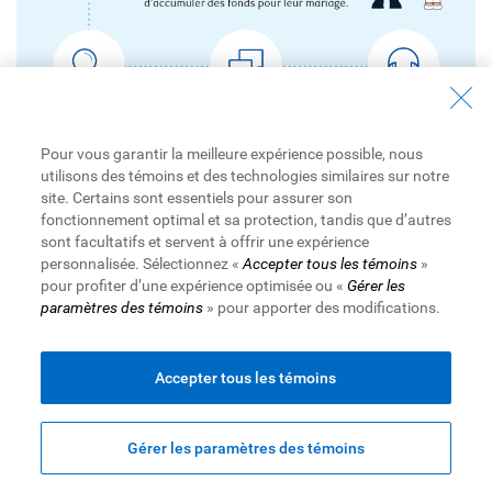
Pour vous garantir la meilleure expérience possible, nous
utilisons des témoins et des technologies similaires sur notre
site. Certains sont essentiels pour assurer son
fonctionnement optimal et sa protection, tandis que d’autres
sont facultatifs et servent à offrir une expérience
personnalisée. Sélectionnez «
Accepter tous les témoins
»
pour profiter d’une expérience optimisée ou «
Gérer les
paramètres des témoins
» pour apporter des modifications.
Évaluez vos options de
remboursement
Accepter tous les témoins
Avant de contracter une dette, discutez de ces trois sujets
avec votre partenaire :
Gérer les paramètres des témoins
1. Le budget de votre ménage