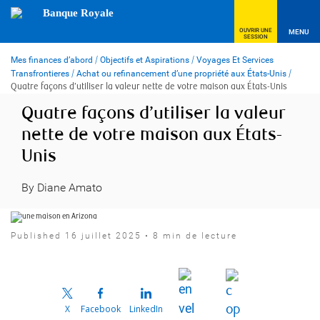
Skip
Banque Royale
to
content
OUVRIR UNE
MENU
SESSION
Mes finances d’abord
/
Objectifs et Aspirations
/
Voyages Et Services
Transfrontieres
/
Achat ou refinancement d’une propriété aux États-Unis
/
Quatre façons d’utiliser la valeur nette de votre maison aux États-Unis
Quatre façons d’utiliser la valeur
nette de votre maison aux États-
Unis
By Diane Amato
Published 16 juillet 2025 • 8 min de lecture
X
Facebook
LinkedIn