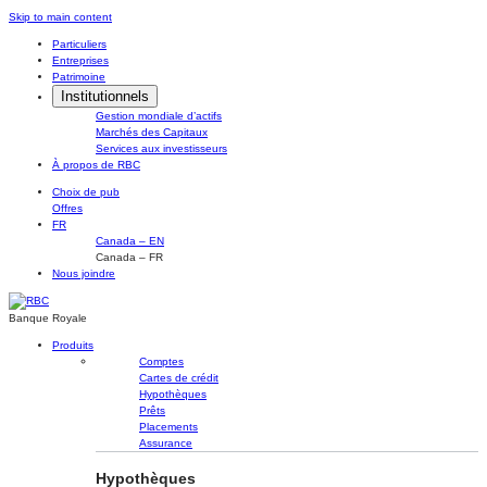
Skip
Skip to main content
to
Particuliers
content
Entreprises
Patrimoine
Institutionnels
Gestion mondiale d’actifs
Marchés des Capitaux
Services aux investisseurs
À propos de RBC
Choix de pub
Offres
FR
Canada – EN
Canada – FR
Nous joindre
Banque Royale
Produits
Comptes
Cartes de crédit
Hypothèques
Prêts
Placements
Assurance
Hypothèques