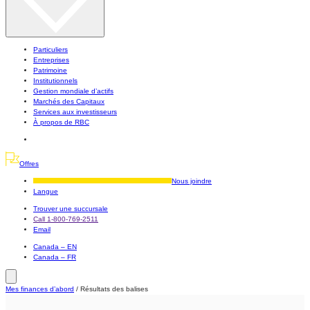
Particuliers
Entreprises
Patrimoine
Institutionnels
Gestion mondiale d’actifs
Marchés des Capitaux
Services aux investisseurs
À propos de RBC
Offres
Nous joindre
Langue
Trouver une succursale
Call 1-800-769-2511
Email
Canada – EN
Canada – FR
Mes finances d’abord
/
Résultats des balises