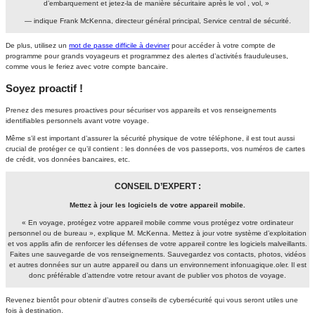
d’embarquement et jetez-la de manière sécuritaire après le vol , vol, »
— indique Frank McKenna, directeur général principal, Service central de sécurité.
De plus, utilisez un
mot de passe difficile à deviner
pour accéder à votre compte de
programme pour grands voyageurs et programmez des alertes d’activités frauduleuses,
comme vous le feriez avec votre compte bancaire.
Soyez proactif !
Prenez des mesures proactives pour sécuriser vos appareils et vos renseignements
identifiables personnels avant votre voyage.
Même s’il est important d’assurer la sécurité physique de votre téléphone, il est tout aussi
crucial de protéger ce qu’il contient : les données de vos passeports, vos numéros de cartes
de crédit, vos données bancaires, etc.
CONSEIL D’EXPERT :
Mettez à jour les logiciels de votre appareil mobile.
« En voyage, protégez votre appareil mobile comme vous protégez votre ordinateur
personnel ou de bureau », explique M. McKenna. Mettez à jour votre système d’exploitation
et vos applis afin de renforcer les défenses de votre appareil contre les logiciels malveillants.
Faites une sauvegarde de vos renseignements. Sauvegardez vos contacts, photos, vidéos
et autres données sur un autre appareil ou dans un environnement infonuagique.oler. Il est
donc préférable d’attendre votre retour avant de publier vos photos de voyage.
Revenez bientôt pour obtenir d’autres conseils de cybersécurité qui vous seront utiles une
fois à destination.