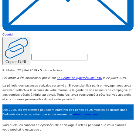
Courriel
Copier l’URL
Published 22 juillet 2019 • 5 min de lecture
Cet article a été initialement publié sur
Le Centre de cybersécurité RBC
le
22 juillet 2019.
La période des vacances estivales est arrivée. Si vous planifiez partir en voyage, vous avez
sûrement réfléchi à la sécurité de votre maison, à la garde de vos animaux de compagnie et
aux derniers détails à régler au travail. Toutefois, avez-vous pensé à sécuriser vos appareils
et vos données personnelles durant cette période ?
D’ici 2020, les cybercrimes pourraient entraîner des pertes de 25 milliards de dollars dans
l’industrie du voyage, selon une étude menée par
eNett International
.
Voici quelques conseils de cybersécurité en voyage à retenir pendant que vous planifiez
votre prochaine escapade :