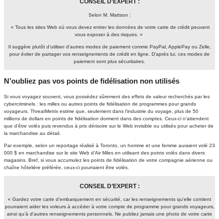
CONSEIL D’EXPERT :
Selon M. Mattson :
« Tous les sites Web où vous devez entrer les données de votre carte de crédit peuvent
vous exposer à des risques. »
Il suggère plutôt d’utiliser d’autres modes de paiement comme PayPal, ApplePay ou Zelle,
pour éviter de partager vos renseignements de crédit en ligne. D’après lui, ces modes de
paiement sont plus sécuritaires.
N’oubliez pas vos points de fidélisation non utilisés
Si vous voyagez souvent, vous possédez sûrement des effets de valeur recherchés par les
cybercriminels : les milles ou autres points de fidélisation de programmes pour grands
voyageurs. ThreatMetrix estime que, seulement dans l’industrie du voyage, plus de 50
millions de dollars en points de fidélisation dorment dans des comptes. Ceux-ci n’attendent
que d’être volés puis revendus à prix dérisoire sur le Web invisible ou utilisés pour acheter de
la marchandise au détail.
Par exemple, selon un reportage réalisé à Toronto, un homme et une femme auraient volé 23
000 $ en marchandise sur le site Web d’Air Miles en utilisant des points volés dans divers
magasins. Bref, si vous accumulez les points de fidélisation de votre compagnie aérienne ou
chaîne hôtelière préférée, ceux-ci pourraient être volés.
CONSEIL D’EXPERT :
« Gardez votre carte d’embarquement en sécurité, car les renseignements qu’elle contient
pourraient aider les voleurs à accéder à votre compte de programme pour grands voyageurs,
ainsi qu’à d’autres renseignements personnels. Ne publiez jamais une photo de votre carte