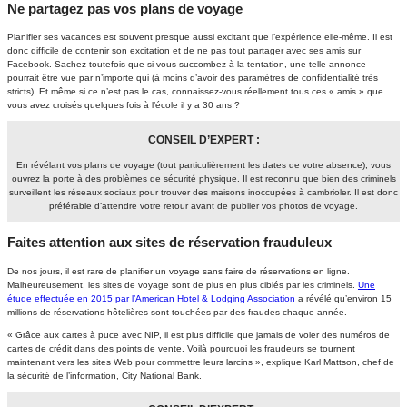
Ne partagez pas vos plans de voyage
Planifier ses vacances est souvent presque aussi excitant que l’expérience elle-même. Il est
donc difficile de contenir son excitation et de ne pas tout partager avec ses amis sur
Facebook. Sachez toutefois que si vous succombez à la tentation, une telle annonce
pourrait être vue par n’importe qui (à moins d’avoir des paramètres de confidentialité très
stricts). Et même si ce n’est pas le cas, connaissez-vous réellement tous ces « amis » que
vous avez croisés quelques fois à l’école il y a 30 ans ?
CONSEIL D’EXPERT :
En révélant vos plans de voyage (tout particulièrement les dates de votre absence), vous
ouvrez la porte à des problèmes de sécurité physique. Il est reconnu que bien des criminels
surveillent les réseaux sociaux pour trouver des maisons inoccupées à cambrioler. Il est donc
préférable d’attendre votre retour avant de publier vos photos de voyage.
Faites attention aux sites de réservation frauduleux
De nos jours, il est rare de planifier un voyage sans faire de réservations en ligne.
Malheureusement, les sites de voyage sont de plus en plus ciblés par les criminels.
Une
étude effectuée en 2015 par l’American Hotel & Lodging Association
a révélé qu’environ 15
millions de réservations hôtelières sont touchées par des fraudes chaque année.
« Grâce aux cartes à puce avec NIP, il est plus difficile que jamais de voler des numéros de
cartes de crédit dans des points de vente. Voilà pourquoi les fraudeurs se tournent
maintenant vers les sites Web pour commettre leurs larcins », explique Karl Mattson, chef de
la sécurité de l’information, City National Bank.