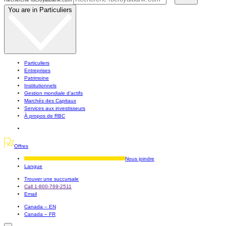
You are in
Particuliers
Particuliers
Entreprises
Patrimoine
Institutionnels
Gestion mondiale d’actifs
Marchés des Capitaux
Services aux investisseurs
À propos de RBC
Offres
Nous joindre
Langue
Trouver une succursale
Call 1-800-769-2511
Email
Canada – EN
Canada – FR