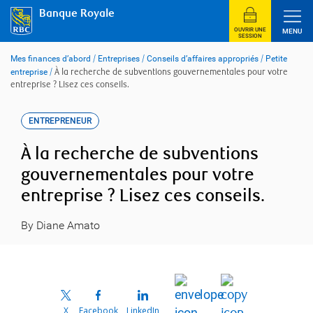
Skip
Banque Royale
to
content
OUVRIR UNE
MENU
SESSION
Mes finances d’abord
/
Entreprises
/
Conseils d’affaires appropriés
/
Petite
entreprise
/
À la recherche de subventions gouvernementales pour votre
entreprise ? Lisez ces conseils.
ENTREPRENEUR
À la recherche de subventions
gouvernementales pour votre
entreprise ? Lisez ces conseils.
By Diane Amato
X
Facebook
LinkedIn