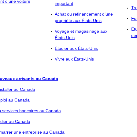
t d’une voiture
important
Tr
Achat ou refinancement d’une
Fo
propriété aux États-Unis
Ét
Voyage et magasinage aux
den
États-Unis
Étudier aux États-Unis
Vivre aux États-Unis
uveaux arrivants au Canada
nstaller au Canada
ploi au Canada
s services bancaires au Canada
udier au Canada
marrer une entreprise au Canada