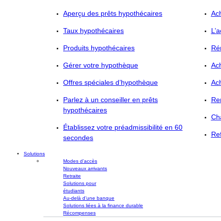
Aperçu des prêts hypothécaires
Ac
Taux hypothécaires
L’a
Produits hypothécaires
Ré
Gérer votre hypothèque
Ac
Offres spéciales d’hypothèque
Ac
Parlez à un conseiller en prêts
Re
hypothécaires
Ch
Établissez votre préadmissibilité en 60
Re
secondes
Solutions
Modes d’accès
Nouveaux arrivants
Retraite
Solutions pour
étudiants
Au-delà d’une banque
Solutions liées à la finance durable
Récompenses