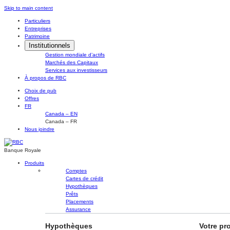
Skip
Skip to main content
to
Particuliers
content
Entreprises
Patrimoine
Institutionnels
Gestion mondiale d’actifs
Marchés des Capitaux
Services aux investisseurs
À propos de RBC
Choix de pub
Offres
FR
Canada – EN
Canada – FR
Nous joindre
Banque Royale
Produits
Comptes
Cartes de crédit
Hypothèques
Prêts
Placements
Assurance
Hypothèques
Votre pr