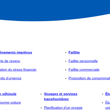
énements imprévus
Faillite
te de revenu
Faillite personnelle
tion du stress financier
Faillite commerciale
nds d’urgence
Proposition de consommat
n véhicule
Voyages et services
Ét
transfrontières
 bonne voiture
Étu
Planification d’un voyage
uni