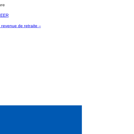
ure
 REER
 revenue de retraite –