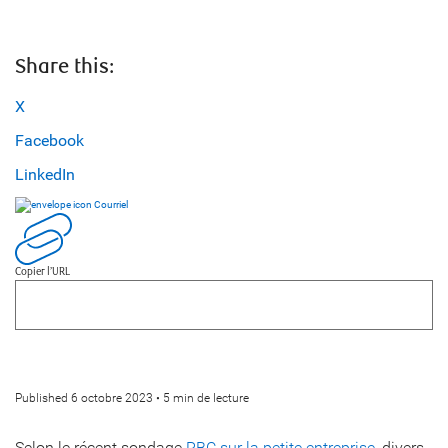
Share this:
X
Facebook
LinkedIn
Courriel
Copier l’URL
Published 6 octobre 2023 • 5 min de lecture
Selon le récent sondage
RBC sur la petite entreprise
, divers