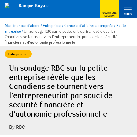
Skip
Banque Royale
to
content
OUVRIR UNE
MENU
SESSION
Mes finances d’abord
/
Entreprises
/
Conseils d’affaires appropriés
/
Petite
entreprise
/
Un sondage RBC sur la petite entreprise révèle que les
Canadiens se tournent vers l’entrepreneuriat par souci de sécurité
financière et d’autonomie professionnelle
Entrepreneur
Un sondage RBC sur la petite
entreprise révèle que les
Canadiens se tournent vers
l’entrepreneuriat par souci de
sécurité financière et
d’autonomie professionnelle
By RBC