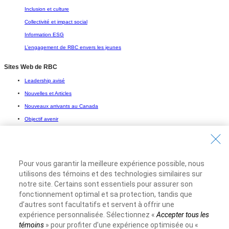
Inclusion et culture
Collectivité et impact social
Information ESG
L’engagement de RBC envers les jeunes
Sites Web de RBC
Leadership avisé
Nouvelles et Articles
Nouveaux arrivants au Canada
Objectif avenir
Solutions pour étudiants
Entrez en contact avec nous
Pour vous garantir la meilleure expérience possible, nous
Nous joindre
utilisons des témoins et des technologies similaires sur
Trouvez une succursale ou un GAB
notre site. Certains sont essentiels pour assurer son
fonctionnement optimal et sa protection, tandis que
Prendre un rendez-vous
d’autres sont facultatifs et servent à offrir une
Royal Bank of Canada Website
expérience personnalisée. Sélectionnez «
Accepter tous les
témoins
» pour profiter d’une expérience optimisée ou «
Conditions d’utilisation