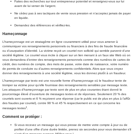
Faites des recherches sur tout entrepreneur potentiel et renseignez-vous sur lui
avant de lui verser de l’argent.
Ne cédez pas à ses tactiques de vente sous pression et n’acceptez jamais de payer
en liquide.
Demandez des références et vérifiez-les.
Hameçonnage
L’hameçonnage est un stratagème en ligne couramment utilisé pour vous amener à
communiquer vos renseignements personnels ou financiers à des fins de fraude financière
ou d’usurpation d’identité. La victime reçoit un courriel non sollicité qui semble parvenir d’une
société légitime. Le courriel vous incite à cliquer sur un lien menant à un faux site Web où on
vous demandera d’entrer des renseignements personnels comme des numéros de cartes de
crédit, des numéros de compte, des mots de passe, votre date de naissance, votre numéro
de permis de conduire ou d’autres renseignements confidentiels. Alors que vous croyez
donner des renseignements à une société légitime, vous les donnez plutôt à un fraudeur.
L’hameçonnage par texto est une nouvelle forme d’hameçonnage où le fraudeur tente de
tromper sa victime pour qu’elle fournisse des renseignements sensibles par message texte.
Les attaques d’hameçonnage par texto sont de plus en plus courantes étant donné le
pourcentage élevé d’ouverture de messages textes et de réponses. Seulement 20 % des
courriels sont ouverts et 6 % reçoivent une réponse (car le public est de plus en plus à l’affût
des fraudes par courriel), contre 98 % et 45 % respectivement en ce qui concerne les
1
messages textes
.
Comment se protéger :
Si vous recevez un message qui vous presse de mettre votre compte à jour ou de
profiter d’une offre d’une durée limitée, prenez six secondes pour vous demander s’il
s’agit d’un message suspect. Méfiez-vous !