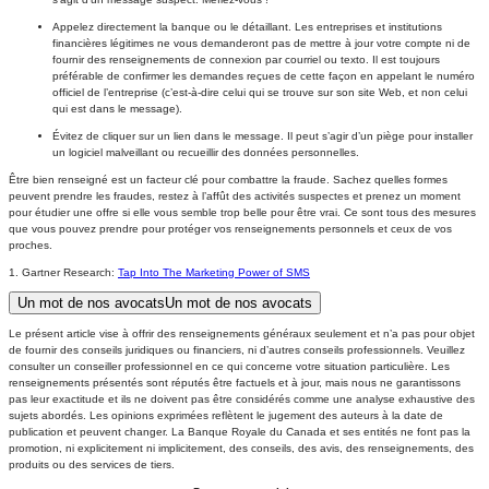
Appelez directement la banque ou le détaillant. Les entreprises et institutions
financières légitimes ne vous demanderont pas de mettre à jour votre compte ni de
fournir des renseignements de connexion par courriel ou texto. Il est toujours
préférable de confirmer les demandes reçues de cette façon en appelant le numéro
officiel de l’entreprise (c’est-à-dire celui qui se trouve sur son site Web, et non celui
qui est dans le message).
Évitez de cliquer sur un lien dans le message. Il peut s’agir d’un piège pour installer
un logiciel malveillant ou recueillir des données personnelles.
Être bien renseigné est un facteur clé pour combattre la fraude. Sachez quelles formes
peuvent prendre les fraudes, restez à l’affût des activités suspectes et prenez un moment
pour étudier une offre si elle vous semble trop belle pour être vrai. Ce sont tous des mesures
que vous pouvez prendre pour protéger vos renseignements personnels et ceux de vos
proches.
1. Gartner Research:
Tap Into The Marketing Power of SMS
Un mot de nos avocats
Un mot de nos avocats
Le présent article vise à offrir des renseignements généraux seulement et n’a pas pour objet
de fournir des conseils juridiques ou financiers, ni d’autres conseils professionnels. Veuillez
consulter un conseiller professionnel en ce qui concerne votre situation particulière. Les
renseignements présentés sont réputés être factuels et à jour, mais nous ne garantissons
pas leur exactitude et ils ne doivent pas être considérés comme une analyse exhaustive des
sujets abordés. Les opinions exprimées reflètent le jugement des auteurs à la date de
publication et peuvent changer. La Banque Royale du Canada et ses entités ne font pas la
promotion, ni explicitement ni implicitement, des conseils, des avis, des renseignements, des
produits ou des services de tiers.