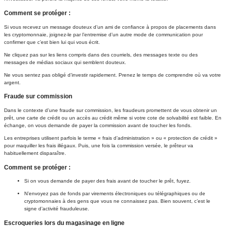
Comment se protéger :
Si vous recevez un message douteux d’un ami de confiance à propos de placements dans
les cryptomonnaie, joignez-le par l’entremise d’un autre mode de communication pour
confirmer que c’est bien lui qui vous écrit.
Ne cliquez pas sur les liens compris dans des courriels, des messages texte ou des
messages de médias sociaux qui semblent douteux.
Ne vous sentez pas obligé d’investir rapidement. Prenez le temps de comprendre où va votre
argent.
Fraude sur commission
Dans le contexte d’une fraude sur commission, les fraudeurs promettent de vous obtenir un
prêt, une carte de crédit ou un accès au crédit même si votre cote de solvabilité est faible. En
échange, on vous demande de payer la commission avant de toucher les fonds.
Les entreprises utilisent parfois le terme « frais d’administration » ou « protection de crédit »
pour maquiller les frais illégaux. Puis, une fois la commission versée, le prêteur va
habituellement disparaître.
Comment se protéger :
Si on vous demande de payer des frais avant de toucher le prêt, fuyez.
N’envoyez pas de fonds par virements électroniques ou télégraphiques ou de
cryptomonnaies à des gens que vous ne connaissez pas. Bien souvent, c’est le
signe d’activité frauduleuse.
Escroqueries lors du magasinage en ligne