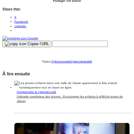
Partager cet article
Share this:
X
Facebook
LinkedIn
Courriel
Copier l’URL
Topics:
Cyberconseils
Cybercriminalité
À lire ensuite
Comprendre la cybersécurité
Littératie numérique des jeunes : Encourager les enfants à réfléchir avant de
cliquer