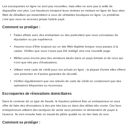
Les escroqueries en ligne ne sont pas nouvelles, mais elles ne sont pas à veille de
disparaître non plus. Les fraudeurs trompent leurs victimes en mettant en ligne de faux sites
Web de détaillant qui ressemblent à ceux de véritables boutiques en ligne. Le problème,
c’est que vous ne recevrez jamais l’article payé.
Comment se protéger :
Faites affaire avec des entreprises ou des particuliers que vous connaissez de
réputation ou par expérience.
Assurez-vous d’être toujours sur un site Web légitime lorsque vous passez à la
caisse. Vérifiez que vous n’avez pas été redirigé vers une nouvelle page.
Méfiez-vous encore plus des vendeurs situés dans un pays lointain et de ceux qui
n’ont que très peu d’évaluations.
Utilisez votre carte de crédit pour vos achats en ligne ; la plupart d’entre elles offrent
une protection et d’autres garanties de sécurité.
Vérifiez régulièrement que vos relevés de carte de crédit ne contiennent pas des
opérations fréquentes ou inconnues.
Escroqueries de rénovations domiciliaires
Dans le contexte de ce type de fraude, le fraudeur prétend être un entrepreneur et vous
offre de faire des rénovations à des prix très bas ou dans des délais très courts. Ces faux
entrepreneurs utilisent des tactiques de vente sous pression et demandent de payer à
l’avance. Ils vont ensuite faire un travail de piètre qualité ou ne rien faire du tout.
Comment se protéger :