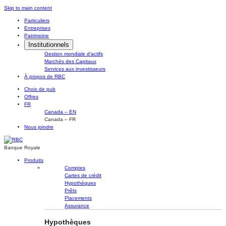
Skip
Skip to main content
to
Particuliers
content
Entreprises
Patrimoine
Institutionnels
Gestion mondiale d’actifs
Marchés des Capitaux
Services aux investisseurs
À propos de RBC
Choix de pub
Offres
FR
Canada – EN
Canada – FR
Nous joindre
Banque Royale
Produits
Comptes
Cartes de crédit
Hypothèques
Prêts
Placements
Assurance
Hypothèques