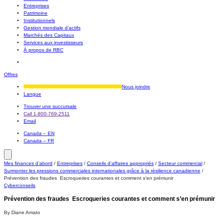
Entreprises
Patrimoine
Institutionnels
Gestion mondiale d’actifs
Marchés des Capitaux
Services aux investisseurs
À propos de RBC
Offres
Nous joindre
Langue
Trouver une succursale
Call 1-800-769-2511
Email
Canada – EN
Canada – FR
Mes finances d’abord
/
Entreprises
/
Conseils d’affaires appropriés
/
Secteur commercial
/
Surmonter les pressions commerciales internationales grâce à la résilience canadienne
/
Prévention des fraudes  Escroqueries courantes et comment s’en prémunir
Cyberconseils
Prévention des fraudes  Escroqueries courantes et comment s’en prémunir
By Diane Amato