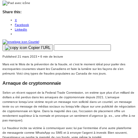
Share this:
X
Facebook
LinkedIn
Courriel
Copier l’URL
Published 21 mars 2023 • 6 min de lecture
Mars est le Mois de la prévention de la fraude, et c’est le moment idéal pour parler des
escroqueries courantes visant les Canadiens et faire la lumière sur les façons de s’en
prémunir. Voici cinq types de fraudes populaires au Canada de nos jours.
Arnaque de cryptomonnaie
Selon un récent rapport de la Federal Trade Commission, on estime que plus d’un milliard de
dollars a été perdus dans les arnaques de cryptomonnaie depuis 2021. L’arnaque
commence lorsqu’une victime reçoit un message non sollicité dans un courriel, un message
texte ou un message de médias sociaux ou lorsqu’elle clique sur une publicité de négociation
de cryptomonnaie en ligne. Dans la majorité des cas, l’occasion de placement offre un
rendement supérieur à la normale et provoque un sentiment d’urgence (p. ex., une offre à ne
pas manquer).
Le fraudeur incite sa victime à communiquer avec lui par l’entremise d’une autre plateforme
de messagerie comme WhatsApp ou SMS et à envoyer l’argent à investir. Bien souvent,
l’investisseur va perdre la majorité de ces fonds, voire même la totalité.