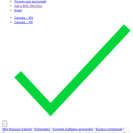
Trouver une succursale
Call 1-800-769-2511
Email
Canada – EN
Canada – FR
Mes finances d’abord
/
Entreprises
/
Conseils d’affaires appropriés
/
Secteur commercial
/