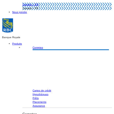
Canada – EN
Canada – FR
Nous joindre
Banque Royale
Produits
Comptes
Cartes de crédit
Hypothèques
Prêts
Placements
Assurance
Comptes