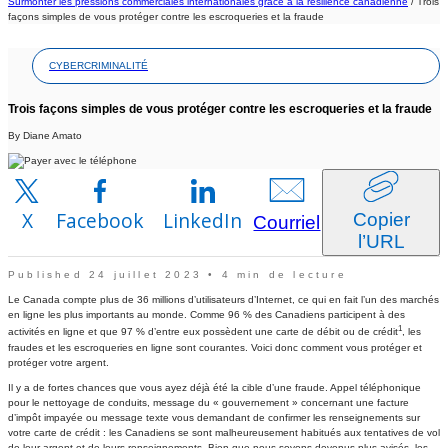
Surmonter les pressions commerciales internationales grâce à la résilience canadienne
/
Trois
façons simples de vous protéger contre les escroqueries et la fraude
CYBERCRIMINALITÉ
Trois façons simples de vous protéger contre les escroqueries et la fraude
By Diane Amato
X
Facebook
LinkedIn
Copier
Courriel
l’URL
Published 24 juillet 2023 • 4 min de lecture
Le Canada compte plus de 36 millions d’utilisateurs d’Internet, ce qui en fait l’un des marchés
en ligne les plus importants au monde. Comme 96 % des Canadiens participent à des
1
activités en ligne et que 97 % d’entre eux possèdent une carte de débit ou de crédit
, les
fraudes et les escroqueries en ligne sont courantes. Voici donc comment vous protéger et
protéger votre argent.
Il y a de fortes chances que vous ayez déjà été la cible d’une fraude. Appel téléphonique
pour le nettoyage de conduits, message du « gouvernement » concernant une facture
d’impôt impayée ou message texte vous demandant de confirmer les renseignements sur
votre carte de crédit : les Canadiens se sont malheureusement habitués aux tentatives de vol
de leur argent et de leurs renseignements. Bien que nous soyons devenus plus avisés, les