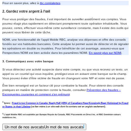
Pour en savoir plus, allez à
rbc.com/alertes
.
2. Gardez votre argent à l’œil
Pour vous protéger des fraudes, il est important de surveiller assidûment vos comptes. Vous
pourrez réagir plus rapidement en détectant promptement toute opération inhabituelle. Vous
pouvez, certes, effectuer vous-même cette surveillance constante, mais il existe des outils qui
peuvent vous libérer de cette tâche.
NOMI, une fonctionnalité de l’appli Mobile RBC, analyse vos dépenses et offre des conseils
fondés sur vos habitudes bancaires. Cette analyse lui permet aussi de détecter et de signaler
les opérations en double ou inusitées. Pour bénéficier de cet avantage, assurez-vous que
Perspectives NOMI est bien activée dans les paramètres NOMI.
En savoir plus sur NOMI
.
3. Communiquez avec votre banque
Si vous détectez une activité suspecte dans votre compte, ou que vous recevez un texto, un
appel ou un courriel qui vous inquiète, protégez-vous en avisant votre banque sur-le-champ.
Vous pouvez éviter d’être victime de fraude en changeant votre NIP et votre mot de passe.
Être bien renseigné est un facteur clé pour combattre la fraude. Pour obtenir des conseils
pratiques en matière de protection contre la fraude, consultez
Prévention des fraudes –
Escroqueries courantes et comment s’en prémunir
.
1
Ipsos :
Fraud is too Common in Canada: Nearly Half (43%) of Canadians Have Knowingly Been Victimized by Fraud
or Scams, in their Lifetime
(
ce lien mène à un site web dont le contenu est en anglais seulement
).
2
L’appli Mobile RBC est exploitée par Banque Royale du Canada, RBC Placements en Direct Inc. et RBC Dominion valeurs
mobilières Inc.
Un mot de nos avocats
Un mot de nos avocats