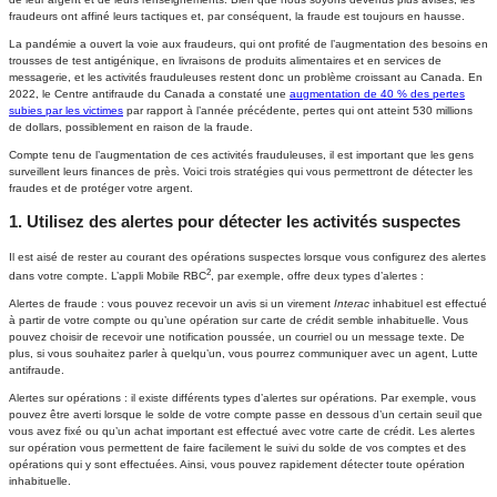
fraudeurs ont affiné leurs tactiques et, par conséquent, la fraude est toujours en hausse.
La pandémie a ouvert la voie aux fraudeurs, qui ont profité de l’augmentation des besoins en
trousses de test antigénique, en livraisons de produits alimentaires et en services de
messagerie, et les activités frauduleuses restent donc un problème croissant au Canada. En
2022, le Centre antifraude du Canada a constaté une
augmentation de 40 % des pertes
subies par les victimes
par rapport à l’année précédente, pertes qui ont atteint 530 millions
de dollars, possiblement en raison de la fraude.
Compte tenu de l’augmentation de ces activités frauduleuses, il est important que les gens
surveillent leurs finances de près. Voici trois stratégies qui vous permettront de détecter les
fraudes et de protéger votre argent.
1. Utilisez des alertes pour détecter les activités suspectes
Il est aisé de rester au courant des opérations suspectes lorsque vous configurez des alertes
2
dans votre compte. L’appli Mobile RBC
, par exemple, offre deux types d’alertes :
Alertes de fraude : vous pouvez recevoir un avis si un virement
Interac
inhabituel est effectué
à partir de votre compte ou qu’une opération sur carte de crédit semble inhabituelle. Vous
pouvez choisir de recevoir une notification poussée, un courriel ou un message texte. De
plus, si vous souhaitez parler à quelqu’un, vous pourrez communiquer avec un agent, Lutte
antifraude.
Alertes sur opérations : il existe différents types d’alertes sur opérations. Par exemple, vous
pouvez être averti lorsque le solde de votre compte passe en dessous d’un certain seuil que
vous avez fixé ou qu’un achat important est effectué avec votre carte de crédit. Les alertes
sur opération vous permettent de faire facilement le suivi du solde de vos comptes et des
opérations qui y sont effectuées. Ainsi, vous pouvez rapidement détecter toute opération
inhabituelle.