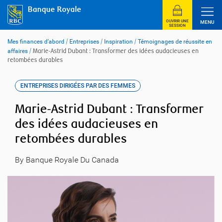
Skip
Banque Royale
to
content
OUVRIR UNE
MENU
SESSION
Mes finances d’abord
/
Entreprises
/
Inspiration
/
Témoignages de réussite en
affaires
/
Marie-Astrid Dubant : Transformer des idées audacieuses en
retombées durables
ENTREPRISES DIRIGÉES PAR DES FEMMES
Marie-Astrid Dubant : Transformer
des idées audacieuses en
retombées durables
By Banque Royale Du Canada