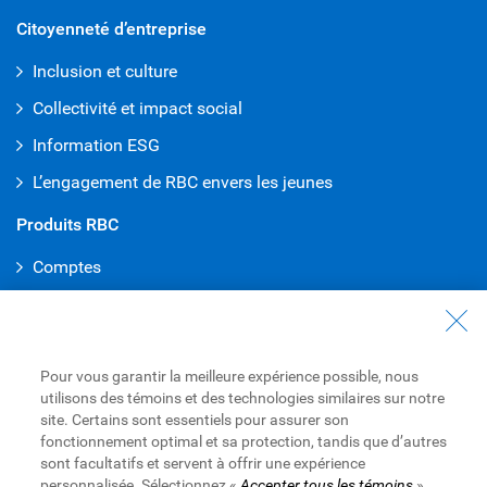
Citoyenneté d’entreprise
Inclusion et culture
Collectivité et impact social
Information ESG
L’engagement de RBC envers les jeunes
Produits RBC
Comptes
Cartes de crédit
Hypothèques
Pour vous garantir la meilleure expérience possible, nous
Prêts
utilisons des témoins et des technologies similaires sur notre
Placements
site. Certains sont essentiels pour assurer son
fonctionnement optimal et sa protection, tandis que d’autres
Récompenses
sont facultatifs et servent à offrir une expérience
personnalisée. Sélectionnez «
Accepter tous les témoins
»