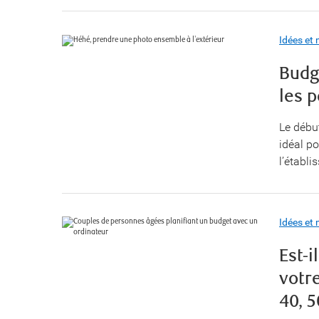
Idées et 
Budg
les p
Le débu
idéal po
l’établ
Idées et 
Est-i
votr
40, 5