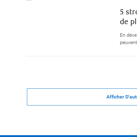
5 str
de p
En déve
peuvent 
Afficher D’aut