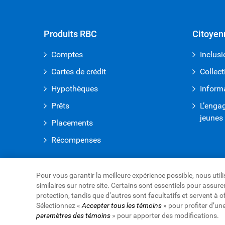
Produits RBC
Citoyen
Comptes
Inclusi
Cartes de crédit
Collect
Hypothèques
Inform
Prêts
L’enga
jeunes
Placements
Récompenses
Pour vous garantir la meilleure expérience possible, nous uti
similaires sur notre site. Certains sont essentiels pour assu
Royal Bank of Canada Website
protection, tandis que d’autres sont facultatifs et servent à o
Conditions d’utilisation
Accessibilité
Protection d
Sélectionnez «
Accepter tous les témoins
» pour profiter d’un
paramètres des témoins
Publicité et témoins
» pour apporter des modifications.