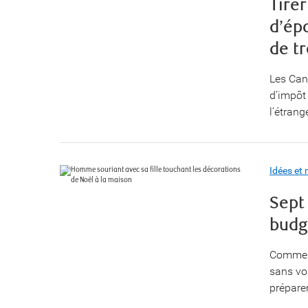
Tirer
d’épa
de t
Les Cana
d’impôt 
l’étran
Idées et 
Sept
budg
Comment
sans vo
préparer