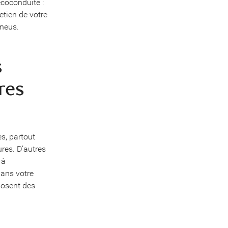
’écoconduite :
retien de votre
pneus.
s
res
s, partout
res. D’autres
 à
dans votre
posent des