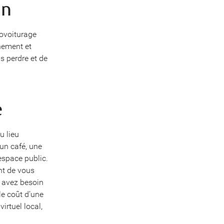
un
covoiturage
nement et
s perdre et de
e
u lieu
un café, une
espace public.
ant de vous
s avez besoin
le coût d’une
virtuel local,