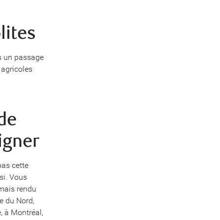
lites
as un passage
 agricoles
de
igner
pas cette
si. Vous
amais rendu
e du Nord,
, à Montréal,