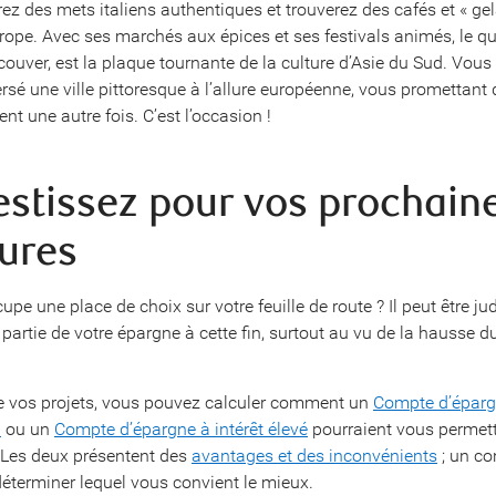
ez des mets italiens authentiques et trouverez des cafés et « gel
pe. Avec ses marchés aux épices et ses festivals animés, le quar
couver, est la plaque tournante de la culture d’Asie du Sud. Vous
ersé une ville pittoresque à l’allure européenne, vous promettant d
t une autre fois. C’est l’occasion !
vestissez pour vos prochain
ures
pe une place de choix sur votre feuille de route ? Il peut être ju
 partie de votre épargne à cette fin, surtout au vu de la hausse d
e vos projets, vous pouvez calculer comment un
Compte d’épargn
)
ou un
Compte d’épargne à intérêt élevé
pourraient vous permett
. Les deux présentent des
avantages et des inconvénients
; un co
déterminer lequel vous convient le mieux.