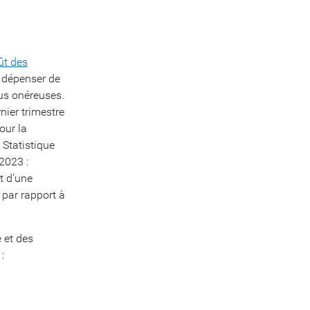
ût des
 dépenser de
lus onéreuses.
ier trimestre
our la
 Statistique
2023 :
it d’une
 par rapport à
 et des
: