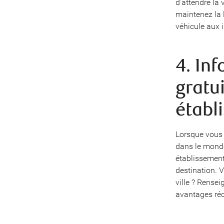
d’attendre la 
maintenez la l
véhicule aux i
4. In
gratu
établ
Lorsque vous 
dans le monde
établissement
destination. 
ville ? Rense
avantages réc