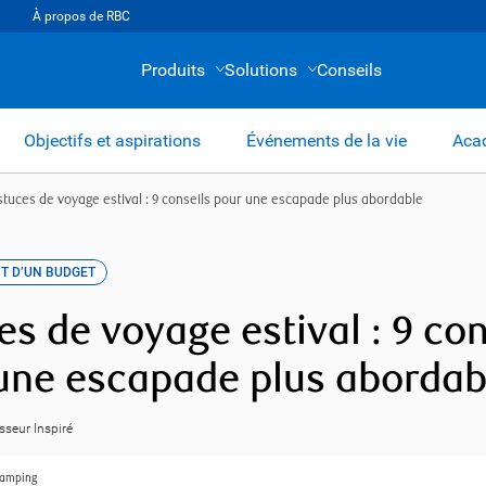
À propos de RBC
Produits
Solutions
Conseils
Objectifs et aspirations
Événements de la vie
Acad
stuces de voyage estival : 9 conseils pour une escapade plus abordable
T D’UN BUDGET
es de voyage estival : 9 con
une escapade plus abordab
isseur Inspiré