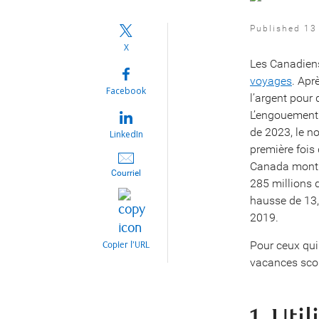
Published 13 
X
Les Canadiens
voyages
. Apr
Facebook
l’argent pour
L’engouement 
de 2023, le n
LinkedIn
première fois
Canada montre
Courriel
285 millions d
hausse de 13,
2019.
Pour ceux qui
Copier l’URL
vacances scola
1. Uti