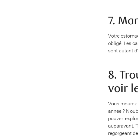
7. Ma
Votre estomac
obligé. Les ca
sont autant d
8. Tr
voir 
Vous mourez d
année ? N’oub
pouvez explor
auparavant. T
regorgeant de 