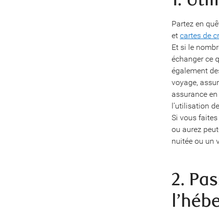
Partez en quêt
et
cartes de c
Et si le nombr
échanger ce qu
également des
voyage, assur
assurance en c
l’utilisation 
Si vous faites
ou aurez peut
nuitée ou un v
2. Pa
l’héb