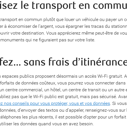
ilisez le transport en comm
 transport en commun plutôt que louer un véhicule ou payer un 
er à économiser de l’argent, vous épargner les tracas du station
ouvrir votre destination. Vous apprécierez même peut-être de vou
 monuments qui ne figuraient pas sur votre liste.
rfez… sans frais d’itinéranc
s espaces publics proposent désormais un accès Wi-Fi gratuit. A
 forfaits de données coûteux, vous pourrez vous connecter dans 
un centre commercial, un hôtel, un centre de transit ou un autre 
ubliez pas que le Wi-Fi public est gratuit, mais pas sécurisé. Av
ez nos conseils pour vous protéger, vous et vos données
. Si vou
 données, d’envoyer des textos ou d’appeler, renseignez-vous sur 
téléphones les plus récents, il est possible d’opter pour un forfait 
utiliser les données quand vous en avez besoin.