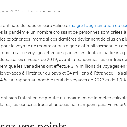
juin 2024 • 11 min de lecture
 ont hâte de boucler leurs valises,
malgré l’augmentation du co
ès la pandémie, un nombre croissant de personnes sont prêtes à
 des expériences, même si ces dernières deviennent de plus en p
pour le voyage ne montre aucun signe d’affaiblissement. Au dern
ombre total de voyages effectués par les résidents canadiens a p
 dépassé les niveaux de 2019, avant la pandémie. Les chiffres de
nt que les Canadiens ont effectué 319 millions de voyages en 
e voyages à l’intérieur du pays et 34 millions à l’étranger. Il s’ag
4 % par rapport au nombre total de voyages de 2022 et de 1,9 %
 ont bien l’intention de profiter au maximum de la météo estivale
ires, les conseils, trucs et astuces ne manquent pas. En voici 9 
lisez vos points