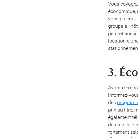
Vous voyagez 
économique, u
vous paieriez
groupe à l’hôt
permet aussi d
location d’un
stationnement
3. Éc
Avant d’embarq
informez-vous
des
programme
prix au litre,
également télé
derniers le lo
fortement selo