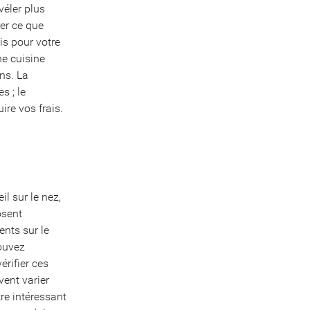
véler plus
rer ce que
s pour votre
ne cuisine
ns. La
s ; le
re vos frais.
l sur le nez,
osent
nts sur le
pouvez
érifier ces
vent varier
tre intéressant