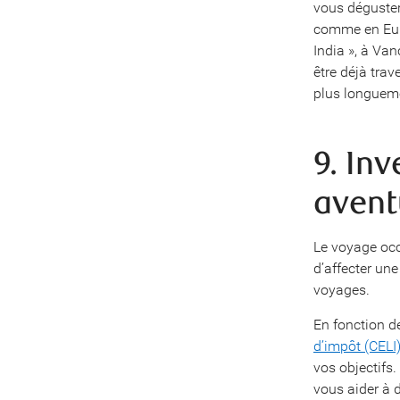
vous déguster
comme en Euro
India », à Van
être déjà trav
plus longuemen
9. In
avent
Le voyage occu
d’affecter une
voyages.
En fonction d
d’impôt (CELI
vos objectifs
vous aider à 