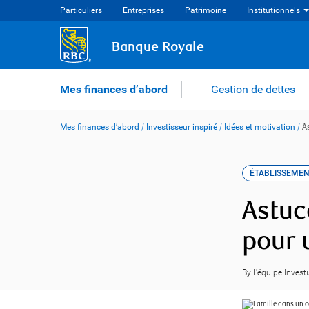
Skip
Particuliers
Entreprises
Patrimoine
Institutionnels
to
content
Banque Royale
Mes finances d’abord
Gestion de dettes
Mes finances d’abord
/
Investisseur inspiré
/
Idées et motivation
/
A
ÉTABLISSEMEN
Astuc
pour 
By L'équipe Invest