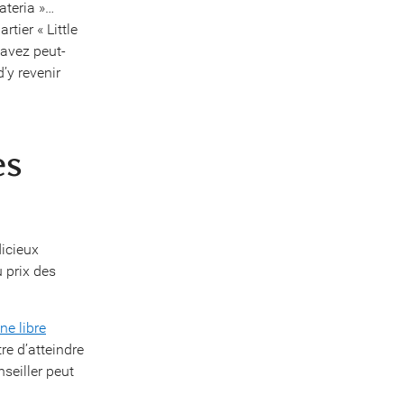
ateria »…
tier « Little
 avez peut-
’y revenir
es
dicieux
u prix des
e libre
re d’atteindre
nseiller peut