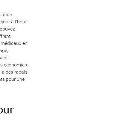
sation
jour à l’hôtel.
s pouvez
ffrent
s médicaux en
age,
sant
des économies.
 à des rabais,
nts pour une
our