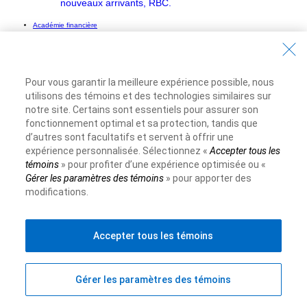
nouveaux arrivants, RBC.
Académie financière
Connaissances financières de base
Types de comptes
Pour vous garantir la meilleure expérience possible, nous
Établissement du budget
utilisons des témoins et des technologies similaires sur
notre site. Certains sont essentiels pour assurer son
Conseils bancaires
fonctionnement optimal et sa protection, tandis que
d’autres sont facultatifs et servent à offrir une
Rapport à l’argent
expérience personnalisée. Sélectionnez «
Accepter tous les
témoins
» pour profiter d’une expérience optimisée ou «
Crédit et emprunt
Gérer les paramètres des témoins
» pour apporter des
modifications.
Comprendre les prêts
Crédit et cote de solvabilité
Accepter tous les témoins
Comprendre les cartes de crédit
Gérer les paramètres des témoins
Placements
Types d’investissement