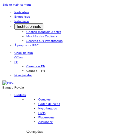
Skip
Skip to main content
to
Particuliers
content
Entreprises
Patrimoine
Institutionnels
Gestion mondiale d’actifs
Marchés des Capitaux
Services aux investisseurs
À propos de RBC
Choix de pub
Offres
FR
Canada – EN
Canada – FR
Nous joindre
Banque Royale
Produits
Comptes
Cartes de crédit
Hypothèques
Prêts
Placements
Assurance
Comptes