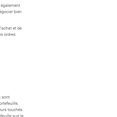
t également
égocier bien
d’achat et de
es ordres
s sont
rtefeuille,
eurs touchés.
euille suit le