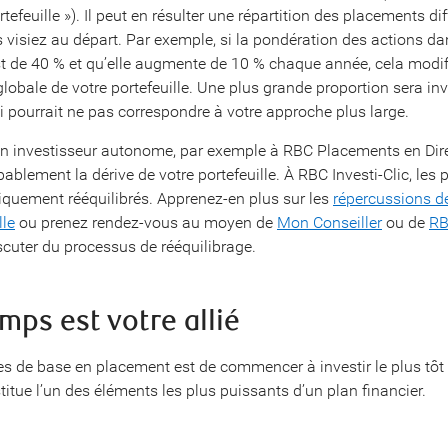
rtefeuille »). Il peut en résulter une répartition des placements di
s visiez au départ. Par exemple, si la pondération des actions da
est de 40 % et qu’elle augmente de 10 % chaque année, cela modif
lobale de votre portefeuille. Une plus grande proportion sera inv
ui pourrait ne pas correspondre à votre approche plus large.
un investisseur autonome, par exemple à RBC Placements en Dire
bablement la dérive de votre portefeuille. À RBC Investi-Clic, les p
quement rééquilibrés. Apprenez-en plus sur les
répercussions de
lle
ou prenez rendez-vous au moyen de
Mon Conseiller
ou de
RB
cuter du processus de rééquilibrage.
emps est votre allié
les de base en placement est de commencer à investir le plus tôt 
itue l’un des éléments les plus puissants d’un plan financier.