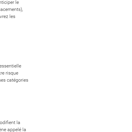
ticiper le
lacements),
vrez les
essentielle
re risque
ses catégories
difient la
ène appelé la