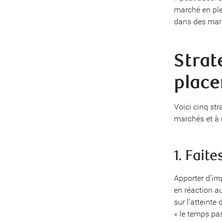
marché en ple
dans des marc
Strat
place
Voici cinq str
marchés et à r
1. Fait
Apporter d’im
en réaction 
sur l’atteinte
« le temps pa