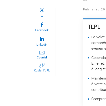
Published 20
X
TLPL
Facebook
La volati
compréhe
LinkedIn
événemen
Cependan
Courriel
En effet,
à long t
Copier l’URL
Maintenir
à votre 
contribue
Comprend