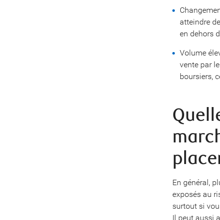
Changements
atteindre d
en dehors de
Volume élev
vente par le
boursiers, c
Quelle
march
place
En général, pl
exposés au ris
surtout si vo
Il peut aussi 