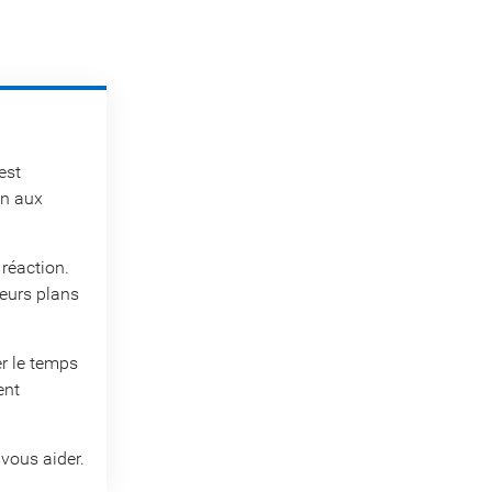
est
on aux
réaction.
leurs plans
ser le temps
ent
vous aider.