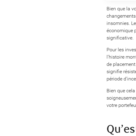
Bien que la v
changements 
insomnies. Les
économique pe
significative.
Pour les inves
l’histoire mon
de placement 
signifie rési
période d’ince
Bien que cela 
soigneusement
votre portefeui
Qu’est