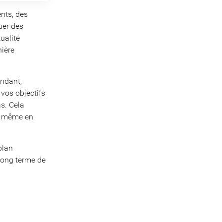
nts, des
uer des
ualité
nière
endant,
 vos objectifs
s. Cela
e, même en
 plan
long terme de