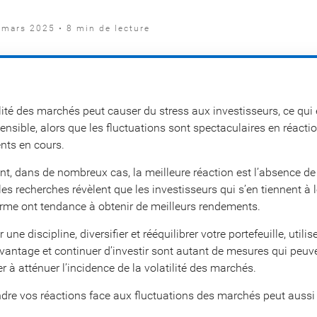
 mars 2025 • 8 min de lecture
lité des marchés peut causer du stress aux investisseurs, ce qui 
nsible, alors que les fluctuations sont spectaculaires en réacti
ts en cours.
t, dans de nombreux cas, la meilleure réaction est l’absence de 
 les recherches révèlent que les investisseurs qui s’en tiennent à 
erme ont tendance à obtenir de meilleurs rendements.
 une discipline, diversifier et rééquilibrer votre portefeuille, utili
avantage et continuer d’investir sont autant de mesures qui peuv
r à atténuer l’incidence de la volatilité des marchés.
re vos réactions face aux fluctuations des marchés peut aussi 