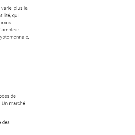
varie, plus la
ilité, qui
 moins
 d’ampleur
cryptomonnaie,
s
odes de
s. Un marché
e des