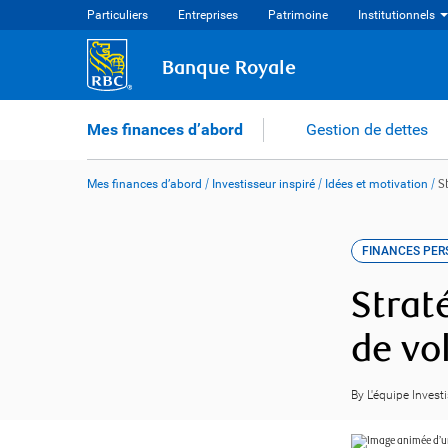
Skip
Particuliers
Entreprises
Patrimoine
Institutionnels
to
content
Banque Royale
Mes finances d’abord
Gestion de dettes
Mes finances d’abord
/
Investisseur inspiré
/
Idées et motivation
/
S
FINANCES PE
Strat
de vo
By L'équipe Invest