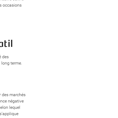
es occasions
til
é des
à long terme.
ir des marchés
ence négative
selon lequel
 s’applique