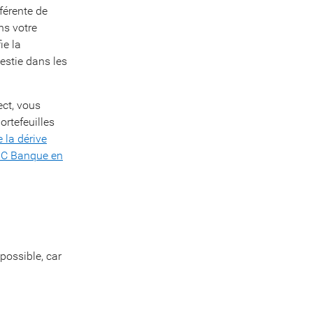
fférente de
ns votre
ie la
estie dans les
ct, vous
ortefeuilles
 la dérive
C Banque en
possible, car