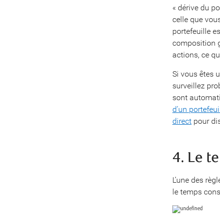
« dérive du po
celle que vou
portefeuille 
composition g
actions, ce q
Si vous êtes 
surveillez pro
sont automati
d’un portefeui
direct
pour dis
4. Le t
L’une des règ
le temps const