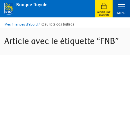
Skip
Banque Royale
to
content
OUVRIR UNE
MENU
SESSION
Mes finances d’abord
/
Résultats des balises
Article avec le étiquette “FNB”