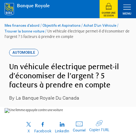
Skip
Banque Royale
to
content
OUVRIR UNE
MENU
SESSION
Mes finances d’abord
/
Objectifs et Aspirations
/
Achat D’un Véhicule
/
Trouver la bonne voiture
/
Un véhicule électrique permet-il d’économiser de
l’argent ? 5 facteurs à prendre en compte
AUTOMOBILE
Un véhicule électrique permet-il
d’économiser de l’argent ? 5
facteurs à prendre en compte
By La Banque Royale Du Canada
Copier l’URL
Courriel
X
Facebook
LinkedIn