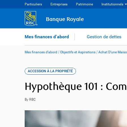
Skip
Particuliers
Entreprises
Patrimoine
Institutionnels
to
content
Banque Royale
Mes finances d’abord
Gestion de dettes
Mes finances d’abord
/
Objectifs et Aspirations
/
Achat D’une Mais
ACCESSION À LA PROPRIÉTÉ
Hypothèque 101 : Com
By RBC