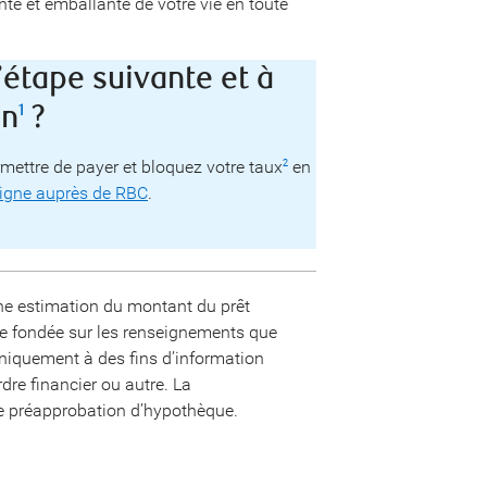
nte et emballante de votre vie en toute
’étape suivante et à
on
?
1
ettre de payer et bloquez votre taux
en
2
ligne auprès de RBC
.
t une estimation du montant du prêt
le fondée sur les renseignements que
 uniquement à des fins d’information
dre financier ou autre. La
ne préapprobation d’hypothèque.