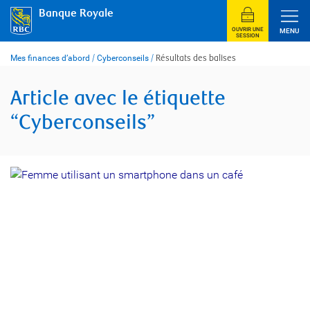
Skip
Banque Royale
to
content
OUVRIR UNE
MENU
SESSION
Mes finances d’abord
/
Cyberconseils
/
Résultats des balises
Article avec le étiquette
“Cyberconseils”