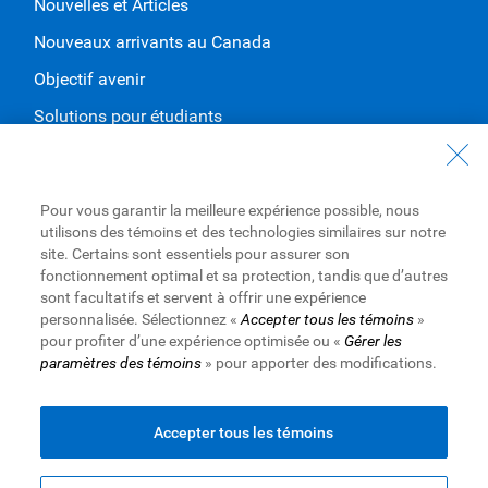
Nouvelles et Articles
Nouveaux arrivants au Canada
Objectif avenir
Solutions pour étudiants
Entrez en contact avec nous
Nous joindre
Pour vous garantir la meilleure expérience possible, nous
utilisons des témoins et des technologies similaires sur notre
Trouvez une succursale ou un GAB
site. Certains sont essentiels pour assurer son
fonctionnement optimal et sa protection, tandis que d’autres
Prendre un rendez-vous
sont facultatifs et servent à offrir une expérience
personnalisée. Sélectionnez «
Accepter tous les témoins
»
pour profiter d’une expérience optimisée ou «
Gérer les
paramètres des témoins
» pour apporter des modifications.
Royal Bank of Canada Website
Conditions d’utilisation
Accessibilité
Protection des renseignements et Sécurité
Publicité et témoins
Accepter tous les témoins