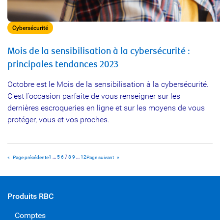
Cybersécurité
Mois de la sensibilisation à la cybersécurité :
principales tendances 2023
Octobre est le Mois de la sensibilisation à la cybersécurité.
C’est l’occasion parfaite de vous renseigner sur les
dernières escroqueries en ligne et sur les moyens de vous
protéger, vous et vos proches.
1
…
5
6
7
8
9
…
12
«
Page précédente
Page suivant
»
Produits RBC
Comptes