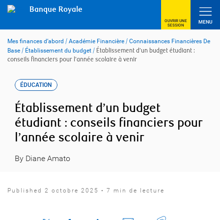
Skip
Banque Royale
to
content
OUVRIR UNE
MENU
SESSION
Mes finances d’abord
/
Académie Financière
/
Connaissances Financières De
Base
/
Établissement du budget
/
Établissement d’un budget étudiant :
conseils financiers pour l’année scolaire à venir
ÉDUCATION
Établissement d’un budget
étudiant : conseils financiers pour
l’année scolaire à venir
By Diane Amato
Published 2 octobre 2025 • 7 min de lecture