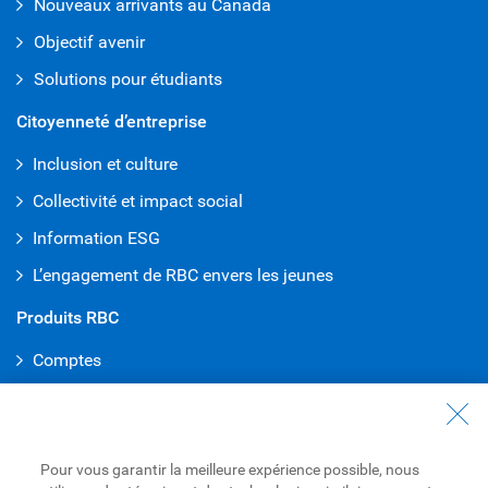
Nouveaux arrivants au Canada
Objectif avenir
Solutions pour étudiants
Citoyenneté d’entreprise
Inclusion et culture
Collectivité et impact social
Information ESG
L’engagement de RBC envers les jeunes
Produits RBC
Comptes
Cartes de crédit
Hypothèques
Pour vous garantir la meilleure expérience possible, nous
Prêts