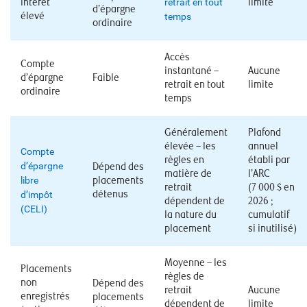
intérêt
retrait en tout
limite
d’épargne
élevé
temps
ordinaire
Accès
Compte
instantané –
Aucune
d’épargne
Faible
retrait en tout
limite
ordinaire
temps
Généralement
Plafond
élevée – les
annuel
Compte
règles en
établi par
d’épargne
Dépend des
matière de
l’ARC
libre
placements
retrait
(7 000 $ en
détenus
d’impôt
dépendent de
2026 ;
(CELI)
la nature du
cumulatif
placement
si inutilisé)
Moyenne – les
Placements
règles de
non
Dépend des
retrait
Aucune
enregistrés
placements
dépendent de
limite