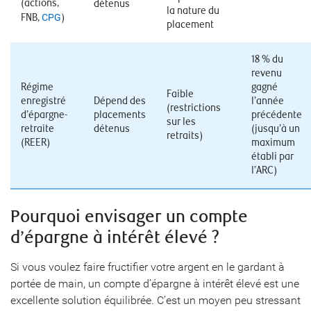
(actions,
détenus
la nature du
FNB,
CPG
)
placement
18 % du
revenu
Régime
gagné
Faible
enregistré
Dépend des
l’année
(restrictions
d’épargne-
placements
précédente
sur les
retraite
détenus
(jusqu’à un
retraits)
(REER)
maximum
établi par
l’ARC)
Pourquoi envisager un compte
d’épargne à intérêt élevé ?
Si vous voulez faire fructifier votre argent en le gardant à
portée de main, un compte d’épargne à intérêt élevé est une
excellente solution équilibrée. C’est un moyen peu stressant