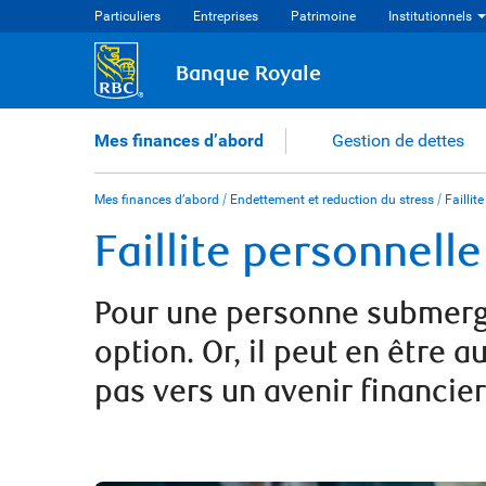
Skip
Particuliers
Entreprises
Patrimoine
Institutionnels
to
content
Banque Royale
Mes finances d’abord
Gestion de dettes
Mes finances d’abord
/
Endettement et reduction du stress
/
Faillite
Faillite personnelle
Pour une personne submergée 
option. Or, il peut en être a
pas vers un avenir financier