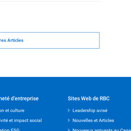
res Articles
neté d’entreprise
Sites Web de RBC
on et culture
Leadership avisé
ivité et impact social
Nouvelles et Articles
ation ESG
Nouveaux arrivants au Can