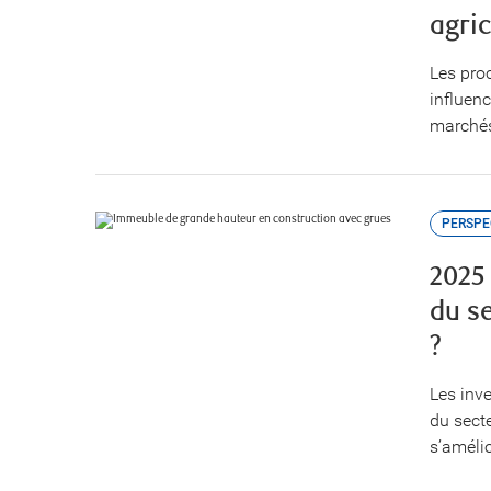
agri
Les pro
influenc
marchés
PERSPE
2025
du s
?
Les inv
du sect
s’améli