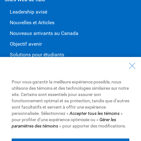
Leadership avisé
Nouvelles et Articles
Nouveaux arrivants au Canada
Objectif avenir
Solutions pour étudiants
Entrez en contact avec nous
Nous joindre
Pour vous garantir la meilleure expérience possible, nous
utilisons des témoins et des technologies similaires sur notre
Trouvez une succursale ou un GAB
site. Certains sont essentiels pour assurer son
fonctionnement optimal et sa protection, tandis que d’autres
Prendre un rendez-vous
sont facultatifs et servent à offrir une expérience
personnalisée. Sélectionnez «
Accepter tous les témoins
»
pour profiter d’une expérience optimisée ou «
Gérer les
paramètres des témoins
» pour apporter des modifications.
Royal Bank of Canada Website
Conditions d’utilisation
Accessibilité