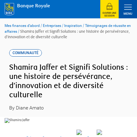
Skip
Banque Royale
to
content
OUVRIR UNE
MENU
SESSION
Mes finances d’abord
/
Entreprises
/
Inspiration
/
Témoignages de réussite en
affaires
/
Shamira Jaffer et Signifi Solutions : une histoire de persévérance,
d’innovation et de diversité culturelle
COMMUNAUTÉ
Shamira Jaffer et Signifi Solutions :
une histoire de persévérance,
d’innovation et de diversité
culturelle
By Diane Amato