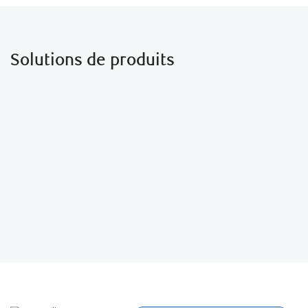
Solutions de produits
programme RBC Privilège Plus pour
nouvel arrivant
Profitez du programme RBC Privilège Plus pour
nouvel arrivant