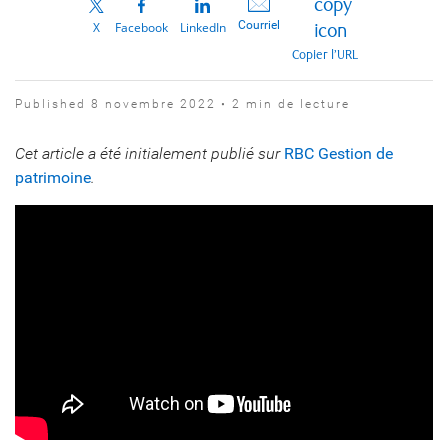
Courriel
X
Facebook
LinkedIn
Copier l’URL
Published 8 novembre 2022 • 2 min de lecture
Cet article a été initialement publié sur
RBC Gestion de
patrimoine
.