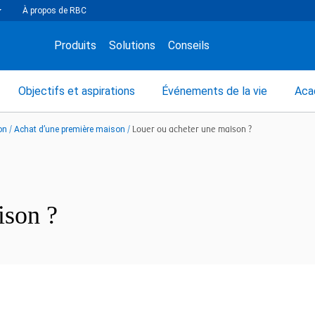
À propos de RBC
Produits
Solutions
Conseils
Objectifs et aspirations
Événements de la vie
Aca
on
/
Achat d’une première maison
/
Louer ou acheter une maison ?
ison ?