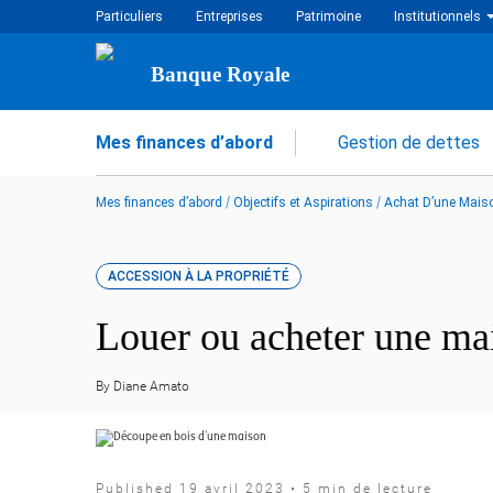
Skip
Particuliers
Entreprises
Patrimoine
Institutionnels
to
content
Banque Royale
Mes finances d’abord
Gestion de dettes
Mes finances d’abord
/
Objectifs et Aspirations
/
Achat D’une Mais
ACCESSION À LA PROPRIÉTÉ
Louer ou acheter une ma
By Diane Amato
Published 19 avril 2023 • 5 min de lecture