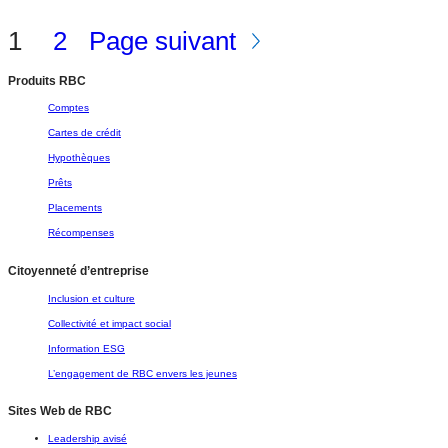
1
2
Page suivant
Produits RBC
Comptes
Cartes de crédit
Hypothèques
Prêts
Placements
Récompenses
Citoyenneté d’entreprise
Inclusion et culture
Collectivité et impact social
Information ESG
L’engagement de RBC envers les jeunes
Sites Web de RBC
Leadership avisé