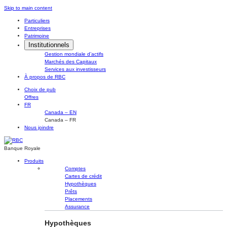
Skip
Skip to main content
to
Particuliers
content
Entreprises
Patrimoine
Institutionnels
Gestion mondiale d’actifs
Marchés des Capitaux
Services aux investisseurs
À propos de RBC
Choix de pub
Offres
FR
Canada – EN
Canada – FR
Nous joindre
Banque Royale
Produits
Comptes
Cartes de crédit
Hypothèques
Prêts
Placements
Assurance
Hypothèques