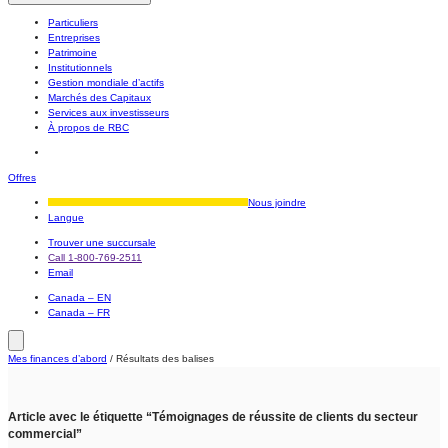
Particuliers
Entreprises
Patrimoine
Institutionnels
Gestion mondiale d’actifs
Marchés des Capitaux
Services aux investisseurs
À propos de RBC
Offres
Nous joindre
Langue
Trouver une succursale
Call 1-800-769-2511
Email
Canada – EN
Canada – FR
Mes finances d’abord
/
Résultats des balises
Article avec le étiquette “Témoignages de réussite de clients du secteur
commercial”