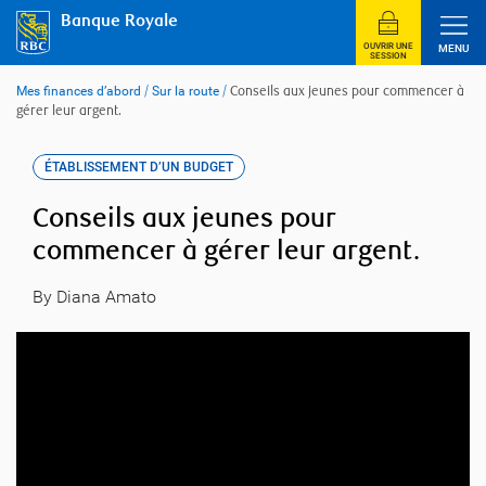
Skip
Banque Royale
to
content
OUVRIR UNE
MENU
SESSION
Mes finances d’abord
/
Sur la route
/
Conseils aux jeunes pour commencer à
gérer leur argent.
ÉTABLISSEMENT D’UN BUDGET
Conseils aux jeunes pour
commencer à gérer leur argent.
By Diana Amato