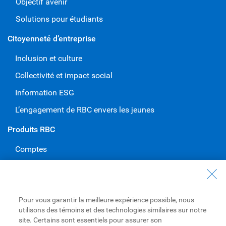
Objectif avenir
Solutions pour étudiants
Citoyenneté d’entreprise
Inclusion et culture
Collectivité et impact social
Information ESG
L’engagement de RBC envers les jeunes
Produits RBC
Comptes
Cartes de crédit
Hypothèques
Pour vous garantir la meilleure expérience possible, nous
Prêts
utilisons des témoins et des technologies similaires sur notre
Placements
site. Certains sont essentiels pour assurer son