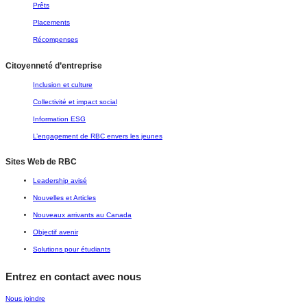
Prêts
Placements
Récompenses
Citoyenneté d’entreprise
Inclusion et culture
Collectivité et impact social
Information ESG
L’engagement de RBC envers les jeunes
Sites Web de RBC
Leadership avisé
Nouvelles et Articles
Nouveaux arrivants au Canada
Objectif avenir
Solutions pour étudiants
Entrez en contact avec nous
Nous joindre