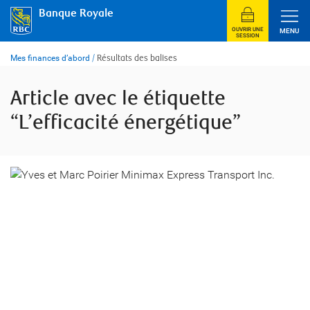
Skip
Banque Royale
to
content
OUVRIR UNE
MENU
SESSION
Mes finances d’abord
/
Résultats des balises
Article avec le étiquette
“L’efficacité énergétique”