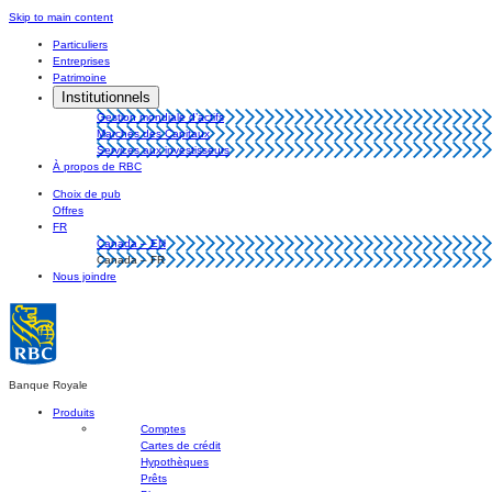
Skip
Skip to main content
to
Particuliers
content
Entreprises
Patrimoine
Institutionnels
Gestion mondiale d’actifs
Marchés des Capitaux
Services aux investisseurs
À propos de RBC
Choix de pub
Offres
FR
Canada – EN
Canada – FR
Nous joindre
Banque Royale
Produits
Comptes
Cartes de crédit
Hypothèques
Prêts