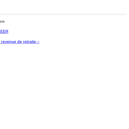
ure
 REER
 revenue de retraite –