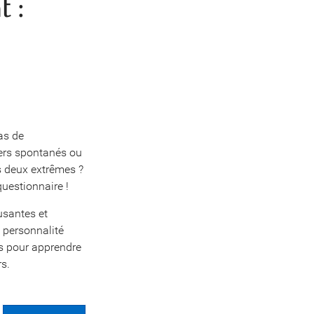
t :
as de
iers spontanés ou
s deux extrêmes ?
uestionnaire !
usantes et
 personnalité
es pour apprendre
rs.