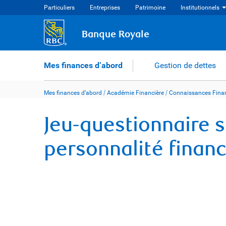
Skip
Particuliers
Entreprises
Patrimoine
Institutionnels
to
content
Banque Royale
Mes finances d’abord
Gestion de dettes
Mes finances d’abord
/
Académie Financière
/
Connaissances Finan
Jeu-questionnaire su
personnalité financ