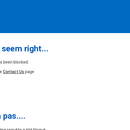
seem right...
as been blocked.
he
Contact Us
page
pas....
ère requête a été bloqué.