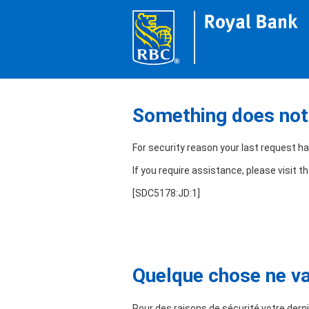
Something does not 
For security reason your last request h
If you require assistance, please visit t
[SDC5178:JD:1]
Quelque chose ne va 
Pour des raisons de sécurité votre derni